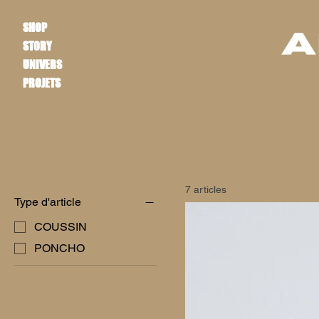
SHOP
STORY
UNIVERS
PROJETS
7 articles
Type d'article
COUSSIN
PONCHO